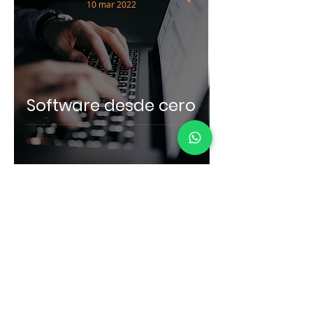
10 mar 2022
Software desde cero
Conversemos...
Fono
:
+56 9 9997 5440
Email:
everdaguer@vercom.cl