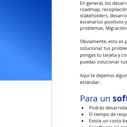
En general, los desar
roadmap, recopilación
stakeholders, desarro
escenarios positivos 
problemas, Migración 
Obviamente, esto es p
solucionar tus proble
pongas tu tarjeta y c
puedas solucionar tu
Aquí te dejamos algun
estándar:
 so
Para un
Podrás desarrolla
El tiempo de res
Existe un costo-be