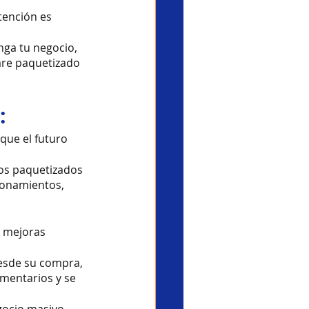
tención es 
ga tu negocio, 
are paquetizado 
:
que el futuro 
tos paquetizados 
ionamientos, 
o mejoras 
esde su compra, 
mentarios y se 