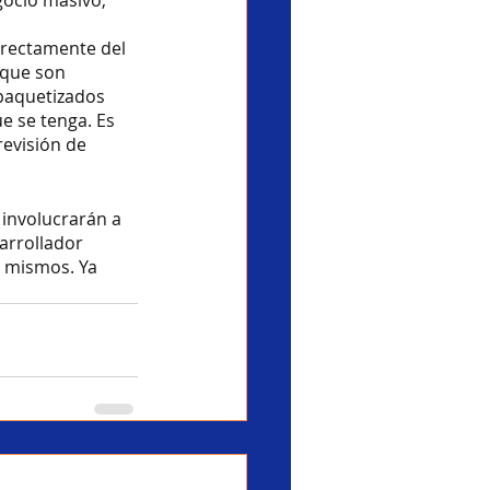
ocio masivo, 
irectamente del 
 que son 
paquetizados 
e se tenga. Es 
revisión de 
 involucrarán a 
arrollador 
s mismos. Ya 