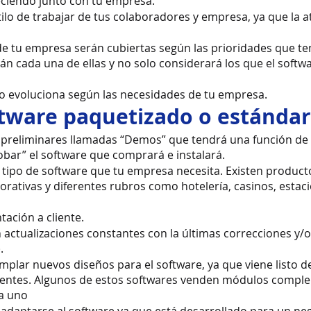
reciendo junto con tu empresa. 
ilo de trabajar de tus colaboradores y empresa, ya que la a
e tu empresa serán cubiertas según las prioridades que ten
rán cada una de ellas y no solo considerará los que el softw
 o evoluciona según las necesidades de tu empresa.
ftware paquetizado o estándar
 preliminares llamadas “Demos” que tendrá una función de 
obar” el software que comprará e instalará. 
l tipo de software que tu empresa necesita. Existen produc
rativas y diferentes rubros como hotelería, casinos, estac
tación a cliente.
 actualizaciones constantes con la últimas correcciones y/
.
plar nuevos diseños para el software, ya que viene listo d
lientes. Algunos de estos softwares venden módulos comple
 a uno