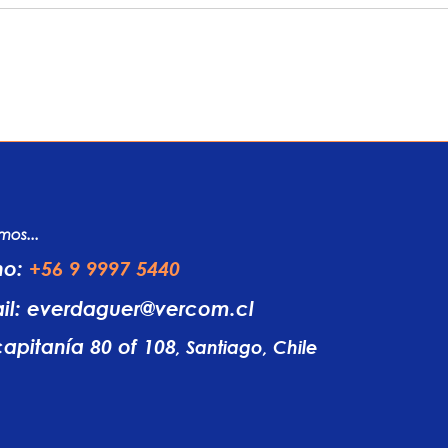
mos...
no
:
+56 9 9997 5440
il:
everdaguer@vercom.cl
capitanía 80 of 108
, Santiago, Chile