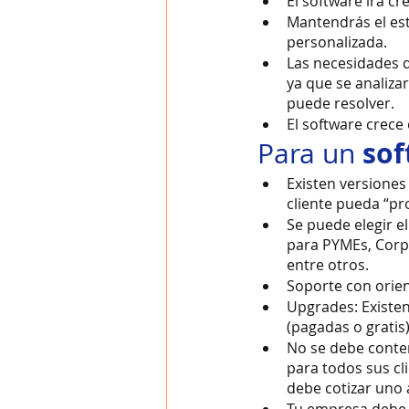
El software irá c
Mantendrás el est
personalizada. 
Las necesidades d
ya que se analiza
puede resolver. 
El software crece
 so
Para un
Existen versiones
cliente pueda “pr
Se puede elegir e
para PYMEs, Corpo
entre otros.
Soporte con orien
Upgrades: Existen
(pagadas o gratis)
No se debe contem
para todos sus c
debe cotizar uno