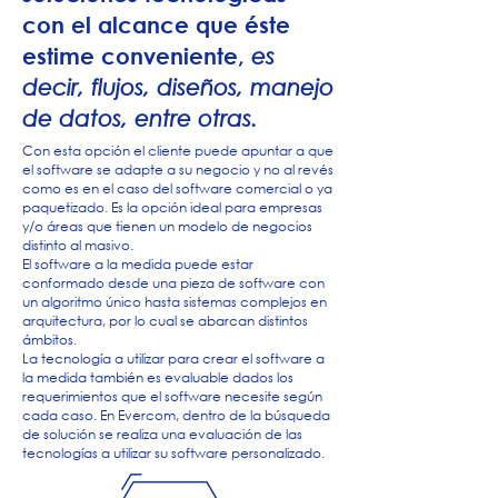
con el alcance que éste
estime conveniente,
es
decir, flujos, diseños, manejo
de datos, entre otras.
Con esta opción el cliente puede apuntar a que
el software se adapte a su negocio y no al revés
como es en el caso del software comercial o ya
paquetizado. Es la opción ideal para empresas
y/o áreas que tienen un modelo de negocios
distinto al masivo.
El software a la medida puede estar
conformado desde una pieza de software con
un algoritmo único hasta sistemas complejos en
arquitectura, por lo cual se abarcan distintos
ámbitos.
La tecnología a utilizar para crear el software a
la medida también es evaluable dados los
requerimientos que el software necesite según
cada caso. En Evercom, dentro de la búsqueda
de solución se realiza una evaluación de las
tecnologías a utilizar su software personalizado.